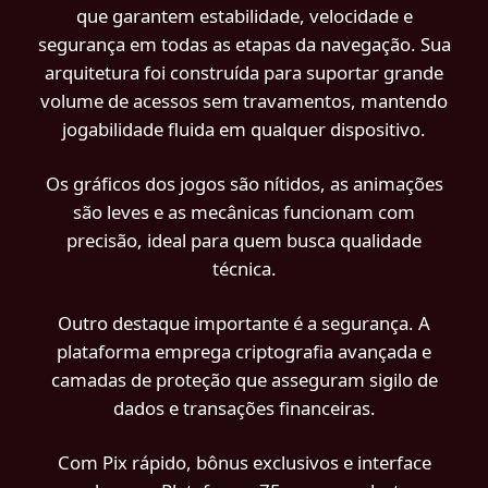
que garantem estabilidade, velocidade e
segurança em todas as etapas da navegação. Sua
arquitetura foi construída para suportar grande
volume de acessos sem travamentos, mantendo
jogabilidade fluida em qualquer dispositivo.
Os gráficos dos jogos são nítidos, as animações
são leves e as mecânicas funcionam com
precisão, ideal para quem busca qualidade
técnica.
Outro destaque importante é a segurança. A
plataforma emprega criptografia avançada e
camadas de proteção que asseguram sigilo de
dados e transações financeiras.
Com Pix rápido, bônus exclusivos e interface