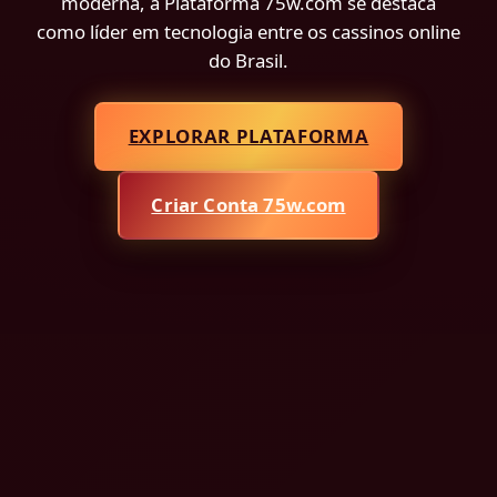
moderna, a Plataforma 75w.com se destaca
como líder em tecnologia entre os cassinos online
do Brasil.
EXPLORAR PLATAFORMA
Criar Conta 75w.com