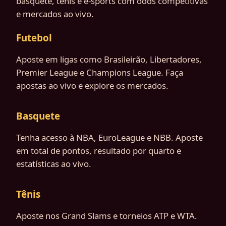
basquete, tênis e e-sports com odds competitivas
e mercados ao vivo.
Futebol
Aposte em ligas como Brasileirão, Libertadores,
Premier League e Champions League. Faça
apostas ao vivo e explore os mercados.
Basquete
Tenha acesso à NBA, EuroLeague e NBB. Aposte
em total de pontos, resultado por quarto e
estatísticas ao vivo.
Tênis
Aposte nos Grand Slams e torneios ATP e WTA.