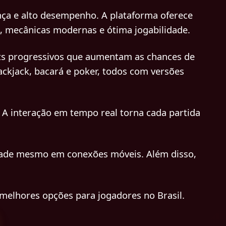
nça e alto desempenho. A plataforma oferece
e, mecânicas modernas e ótima jogabilidade.
ots progressivos que aumentam as chances de
ackjack, bacará e poker, todos com versões
 A interação em tempo real torna cada partida
idade mesmo em conexões móveis. Além disso,
elhores opções para jogadores no Brasil.