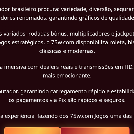
or brasileiro procura: variedade, diversão, segura
edores renomados, garantindo gráficos de qualidad
 variados, rodadas bônus, multiplicadores e jackp
os estratégicos, o 75w.com disponibiliza roleta, bl
clássicas e modernas.
a imersiva com dealers reais e transmissões em HD.
mais emocionante.
mputador, garantindo carregamento rápido e estabil
os pagamentos via Pix são rápidos e seguros.
 experiência, fazendo dos 75w.com Jogos uma das m