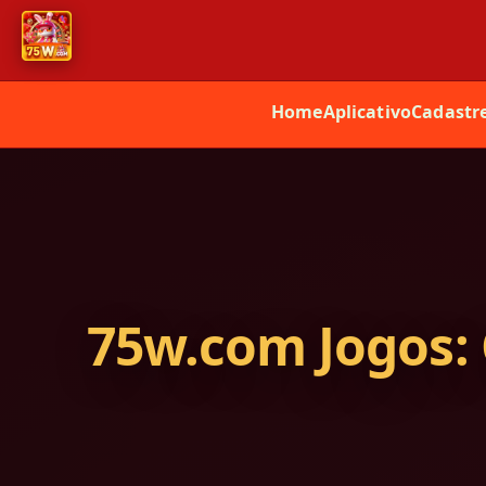
Home
Aplicativo
Cadastr
75w.com Jogos: 