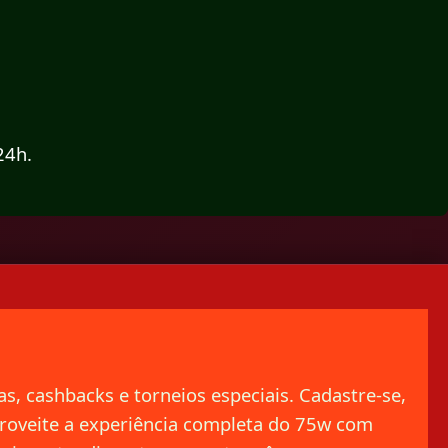
24h.
s, cashbacks e torneios especiais. Cadastre-se,
proveite a experiência completa do 75w com