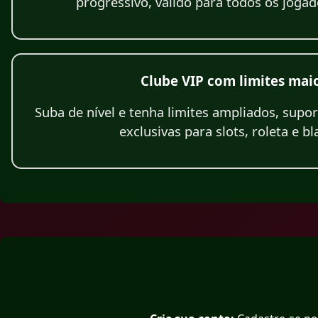
progressivo, válido para todos os joga
Clube VIP com limites mai
Suba de nível e tenha limites ampliados, supor
exclusivas para slots, roleta e bl