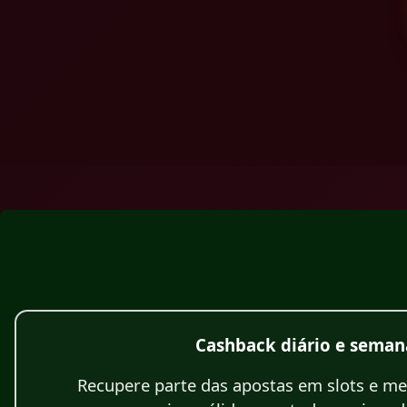
Cashback diário e seman
Recupere parte das apostas em slots e m