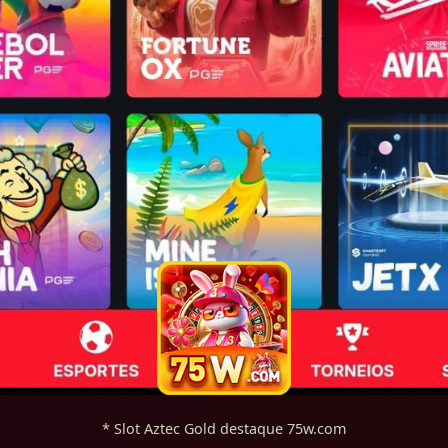
* Slot Aztec Gold destaque 75w.com