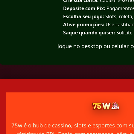
Crie sua conta:
Cadastre-se no
Deposite com Pix:
Pagamentos r
Escolha seu jogo:
Slots, roleta
Ative promoções:
Use cashback
Saque quando quiser:
Solicite
Jogue no desktop ou celular
75w é o hub de cassino, slots e esportes com 
rápidos via PIX. Conte com segurança, bônus 