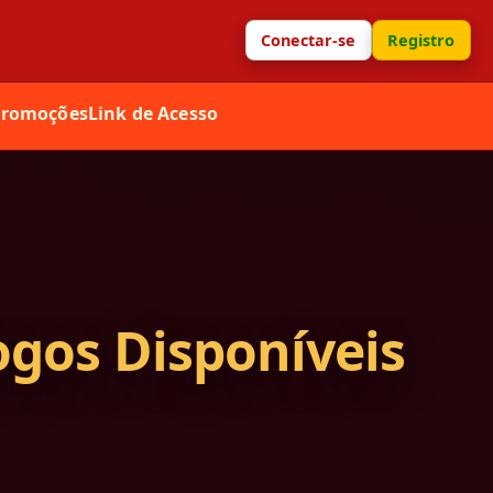
Conectar-se
Registro
Promoções
Link de Acesso
ogos Disponíveis