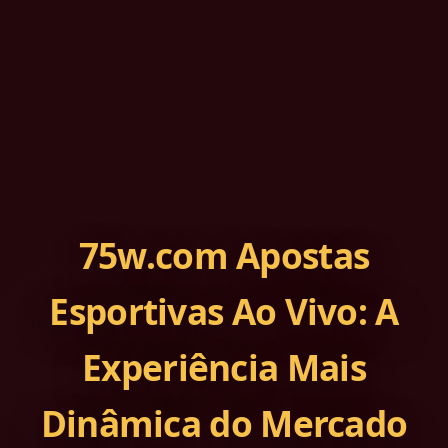
75w.com Apostas
Esportivas Ao Vivo: A
Experiência Mais
Dinâmica do Mercado