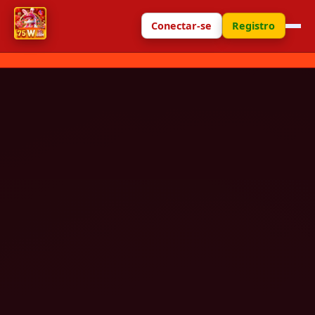
Conectar-se
Registro